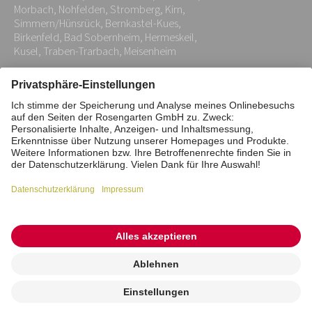
*
Morbach, Nohfelden, Stromberg, Kirn,
Simmern/Hünsrück, Bernkastel-Kues,
Birkenfeld, Bad Sobernheim, Hermeskeil,
Kusel, Traben-Trarbach, Meisenheim
Impressum
Datenschutz
Stiftung
Interne Meldestelle
Zahlungsmittel
Vertrag widerrufen
Barrierefreiheitserklärung
Cookie/Tracking-Einstellungen
© 2026 ROSENGARTEN-Tierbestattung
Kremierung