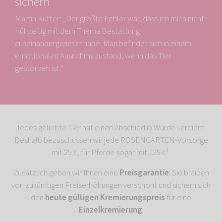
sichern
Martin Rütter: „Der größte Fehler war, dass ich mich nicht
frühzeitig mit dem Thema Bestattung
auseinandergesetzt habe. Man befindet sich in einem
emotionalen Ausnahmezustand, wenn das Tier
gestorben ist.“
Jedes geliebte Tier hat einen Abschied in Würde verdient.
Deshalb bezuschussen wir jede ROSENGARTEN-Vorsorge
1
mit 25 €, für Pferde sogar mit 125 €
.
Zusätzlich geben wir Ihnen eine
Preisgarantie
: Sie bleiben
von zukünftigen Preiserhöhungen verschont und sichern sich
den
heute gültigen Kremierungspreis
für eine
Einzelkremierung
: