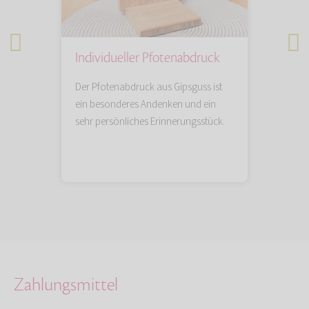
Individueller Pfotenabdruck
Tieru
n Sie
Der Pfotenabdruck aus Gipsguss ist
Künstler
Lieblings
ein besonderes Andenken und ein
besonde
sehr persönliches Erinnerungsstück.
und einf
das blei
Zahlungsmittel