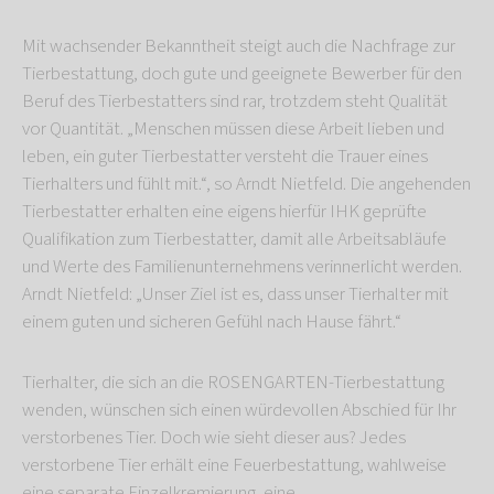
Mit wachsender Bekanntheit steigt auch die Nachfrage zur
Tierbestattung, doch gute und geeignete Bewerber für den
Beruf des Tierbestatters sind rar, trotzdem steht Qualität
vor Quantität. „Menschen müssen diese Arbeit lieben und
leben, ein guter Tierbestatter versteht die Trauer eines
Tierhalters und fühlt mit.“, so Arndt Nietfeld. Die angehenden
Tierbestatter erhalten eine eigens hierfür IHK geprüfte
Qualifikation zum Tierbestatter, damit alle Arbeitsabläufe
und Werte des Familienunternehmens verinnerlicht werden.
Arndt Nietfeld: „Unser Ziel ist es, dass unser Tierhalter mit
einem guten und sicheren Gefühl nach Hause fährt.“
Tierhalter, die sich an die ROSENGARTEN-Tierbestattung
wenden, wünschen sich einen würdevollen Abschied für Ihr
verstorbenes Tier. Doch wie sieht dieser aus? Jedes
verstorbene Tier erhält eine Feuerbestattung, wahlweise
eine separate Einzelkremierung, eine