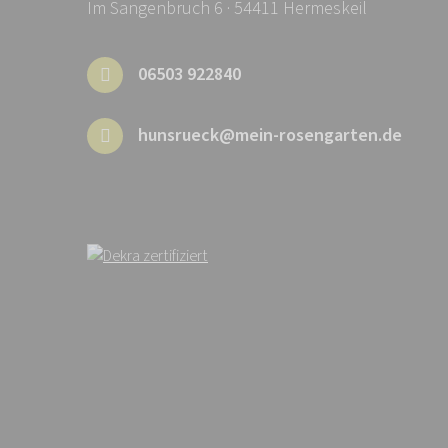
Im Sangenbruch 6 · 54411 Hermeskeil
06503 922840
hunsrueck@mein-rosengarten.de