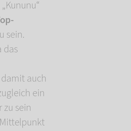
m „Kununu“
op-
 sein.
a das
t damit auch
ugleich ein
r zu sein
Mittelpunkt