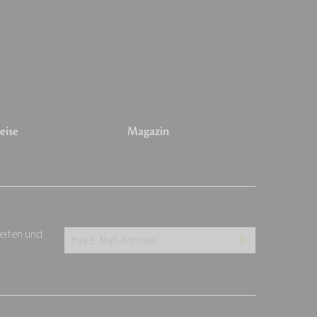
eise
Magazin
keiten und
Ihre
E-
Mail-
Adresse: