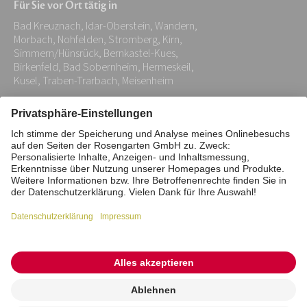
Für Sie vor Ort tätig in
Adresse:
Bad Kreuznach, Idar-Oberstein, Wandern,
*
Morbach, Nohfelden, Stromberg, Kirn,
Simmern/Hünsrück, Bernkastel-Kues,
Birkenfeld, Bad Sobernheim, Hermeskeil,
Kusel, Traben-Trarbach, Meisenheim
Impressum
Datenschutz
Stiftung
Interne Meldestelle
Zahlungsmittel
Vertrag widerrufen
Barrierefreiheitserklärung
Cookie/Tracking-Einstellungen
© 2026 ROSENGARTEN-Tierbestattung