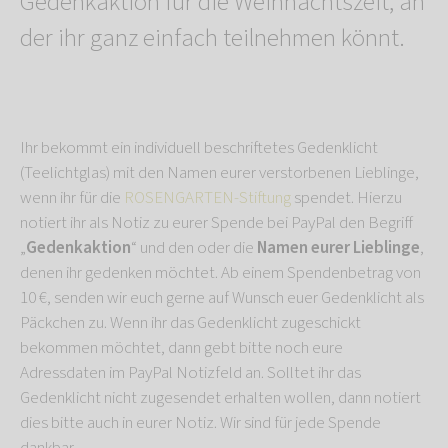
Gedenkaktion für die Weihnachtszeit, an
der ihr ganz einfach teilnehmen könnt.
Ihr bekommt ein individuell beschriftetes Gedenklicht
(Teelichtglas) mit den Namen eurer verstorbenen Lieblinge,
wenn ihr für die
ROSENGARTEN-Stiftung
spendet. Hierzu
notiert ihr als Notiz zu eurer Spende bei PayPal den Begriff
„
Gedenkaktion
“ und den oder die
Namen eurer Lieblinge
,
denen ihr gedenken möchtet. Ab einem Spendenbetrag von
10 €, senden wir euch gerne auf Wunsch euer Gedenklicht als
Päckchen zu. Wenn ihr das Gedenklicht zugeschickt
bekommen möchtet, dann gebt bitte noch eure
Adressdaten im PayPal Notizfeld an. Solltet ihr das
Gedenklicht nicht zugesendet erhalten wollen, dann notiert
dies bitte auch in eurer Notiz. Wir sind für jede Spende
dankbar.