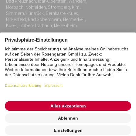
Bad Kreuznach, Idar-Oberstein, Wandern,
*
Morbach, Nohfelden, Stromberg, Kirn,
Simmern/Hünsrück, Bernkastel-Kues,
Birkenfeld, Bad Sobernheim, Hermeskeil,
Kusel, Traben-Trarbach, Meisenheim
Impressum
Datenschutz
Stiftung
Interne Meldestelle
Zahlungsmittel
Vertrag widerrufen
Barrierefreiheitserklärung
Cookie/Tracking-Einstellungen
© 2026 ROSENGARTEN-Tierbestattung